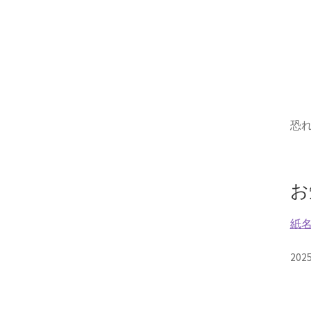
恐れ
お
紙名
20