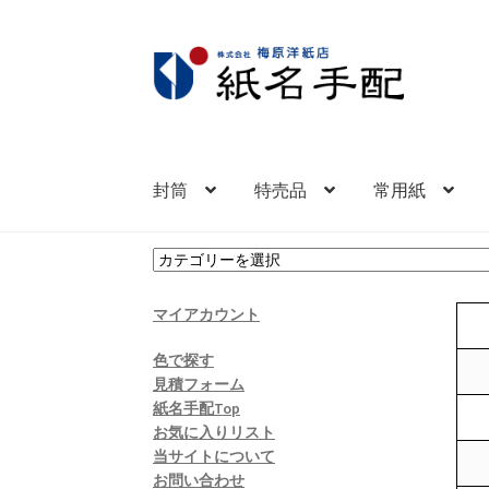
ナ
コ
ビ
ン
ゲ
テ
ー
ン
シ
ツ
封筒
特売品
常用紙
ョ
へ
ン
ス
へ
キ
カ
ス
ッ
テ
キ
プ
ゴ
マイアカウント
ッ
リ
ー
プ
色で探す
を
見積フォーム
選
紙名手配Top
択
お気に入りリスト
当サイトについて
お問い合わせ