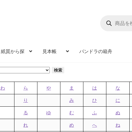
商
品
検
索
紙質から探
見本帳
パンドラの箱舟
検索
わ
ら
や
ま
は
な
り
み
ひ
に
る
ゆ
む
ふ
ぬ
れ
め
へ
ね