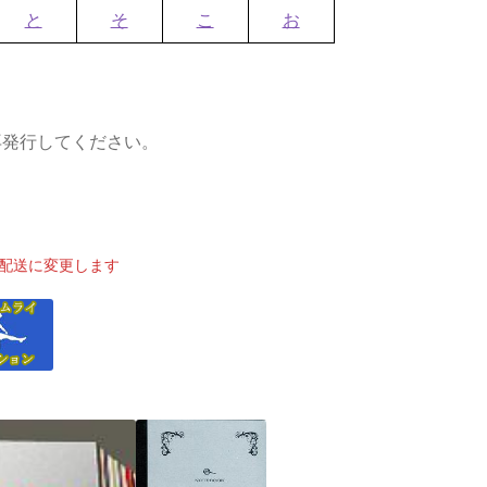
と
そ
こ
お
再発行してください。
配送に変更します