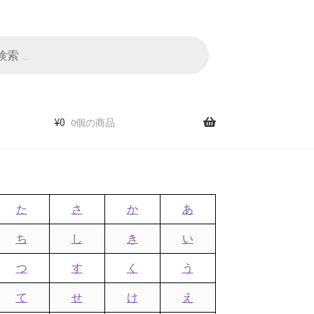
¥
0
0個の商品
た
さ
か
あ
ち
し
き
い
つ
す
く
う
て
せ
け
え