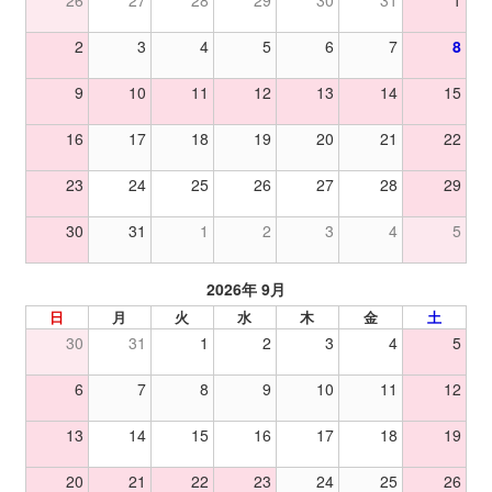
シ
で
で
ョ
き
き
2
3
4
5
6
7
8
ン
ま
ま
は
9
10
11
12
13
14
15
す
す
商
16
17
18
19
20
21
22
品
ペ
23
24
25
26
27
28
29
ー
ジ
30
31
1
2
3
4
5
か
ら
2026年 9月
選
日
月
火
水
木
金
土
択
30
31
1
2
3
4
5
で
6
7
8
9
10
11
12
き
ま
13
14
15
16
17
18
19
す
20
21
22
23
24
25
26